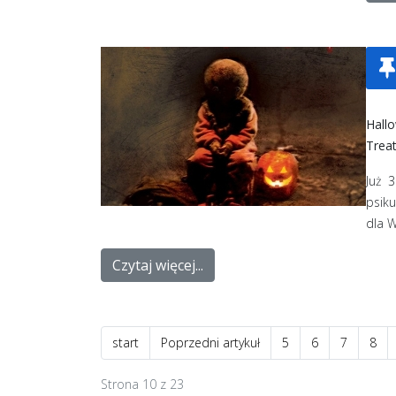
Hallo
Treat
Już 
psiku
dla W
Czytaj więcej...
start
Poprzedni artykuł
5
6
7
8
Strona 10 z 23