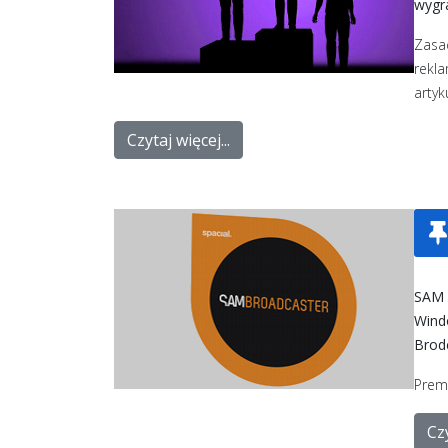
wygr
Zasa
rekl
artyk
Czytaj więcej...
SAM 
Wind
Brod
Premi
Czy