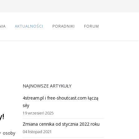
NIA
AKTUALNOŚCI
PORADNIKI
FORUM
NAJNOWSZE ARTYKUŁY
4stream.pl i free-shoutcast.com łączą
siły
19 wrzesień 2025
y!
Zmiana cennika od stycznia 2022 roku
04 listopad 2021
y osoby