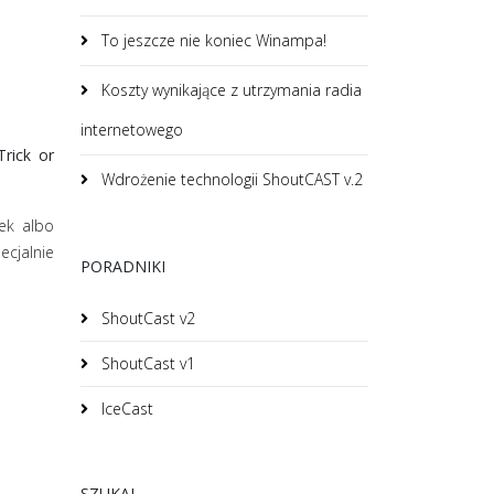
To jeszcze nie koniec Winampa!
Koszty wynikające z utrzymania radia
internetowego
Trick or
Wdrożenie technologii ShoutCAST v.2
ek albo
ecjalnie
PORADNIKI
ShoutCast v2
ShoutCast v1
IceCast
SZUKAJ