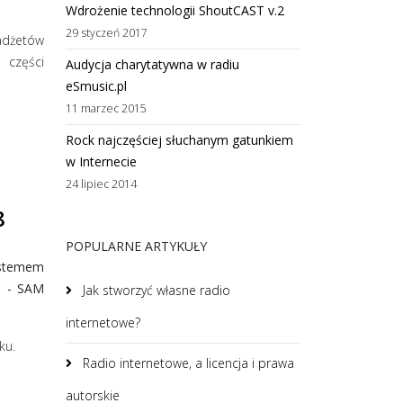
Wdrożenie technologii ShoutCAST v.2
29 styczeń 2017
adżetów
 części
Audycja charytatywna w radiu
eSmusic.pl
11 marzec 2015
Rock najczęściej słuchanym gatunkiem
w Internecie
24 lipiec 2014
8
POPULARNE ARTYKUŁY
ystemem
i - SAM
Jak stworzyć własne radio
internetowe?
ku.
Radio internetowe, a licencja i prawa
autorskie