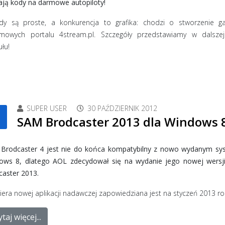
ają kody na darmowe autopiloty!
dy są proste, a konkurencja to grafika: chodzi o stworzenie g
amowych portalu 4stream.pl. Szczegóły przedstawiamy w dalszej
ułu!
SUPER USER
30 PAŹDZIERNIK 2012
SAM Brodcaster 2013 dla Windows 
Brodcaster 4 jest nie do końca kompatybilny z nowo wydanym s
ows 8, dlatego AOL zdecydował się na wydanie jego nowej wersj
caster 2013.
era nowej aplikacji nadawczej zapowiedziana jest na styczeń 2013 ro
taj więcej...