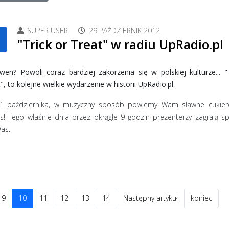
SUPER USER
29 PAŹDZIERNIK 2012
"Trick or Treat" w radiu UpRadio.pl
wen? Powoli coraz bardziej zakorzenia się w polskiej kulturze... "
", to kolejne wielkie wydarzenie w historii UpRadio.pl
.
31 października, w muzyczny sposób powiemy Wam sławne cukier
s! Tego właśnie dnia przez okrągłe 9 godzin prezenterzy zagrają sp
as.
9
10
11
12
13
14
Następny artykuł
koniec