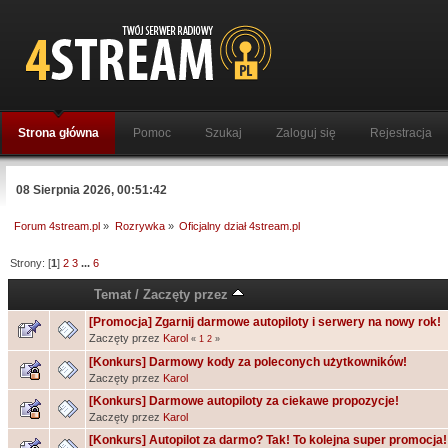
Strona główna
Pomoc
Szukaj
Zaloguj się
Rejestracja
08 Sierpnia 2026, 00:51:42
Forum 4stream.pl
»
Rozrywka
»
Oficjalny dział 4stream.pl
Strony: [
1
]
2
3
...
6
Temat
/
Zaczęty przez
[Promocja] Zgarnij darmowe autopiloty i serwery na nowy rok!
Zaczęty przez
Karol
«
1
2
»
[Konkurs] Darmowy kody za poleconych użytkowników!
Zaczęty przez
Karol
[Konkurs] Darmowe autopiloty za ciekawe propozycje!
Zaczęty przez
Karol
[Konkurs] Autopilot za darmo? Tak! To kolejna super promocja!