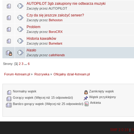
AUTOPILOT 3gb zakupiony nie odtwarza muzyki
Zaczęty przez AUTOPILOT
Czy da się jeszcze założyć serwer?
Zaczęty przez
Behoston
Problem
Zaczęty przez
BoroCRX
Historia kawałków
Zaczęty przez
Bumelant
Hasło
Zaczęty przez
cafefriends
Strony: [
1
]
2
3
...
6
Forum 4stream.pl
»
Rozrywka
»
Oficjalny dział 4stream.pl
Normalny wątek
Zamknięty wątek
Wątek przyklejony
Gorący wątek (Więcej niż 15 odpowiedzi)
Ankieta
Bardzo gorący wątek (Więcej niż 25 odpowiedzi)
SMF 2.0.19
S
|