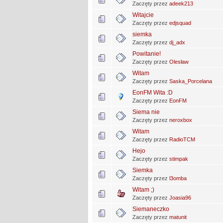
Zaczęty przez
adeek213
Witajcie
Zaczęty przez
edjsquad
siemka
Zaczęty przez
dj_adx
Powitanie!
Zaczęty przez
Olesław
Witam
Zaczęty przez
Saska_Porcelana
EonFM Wita :D
Zaczęty przez
EonFM
Siema nie
Zaczęty przez
neroxbox
Witam
Zaczęty przez
RadioTCM
Hejo
Zaczęty przez
stimpak
Siemka
Zaczęty przez
l3omba
Witam ;)
Zaczęty przez
Joasia96
Siemaneczko
Zaczęty przez
matunit