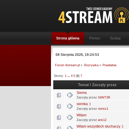
Strona główna
Pomoc
Szukaj
08 Sierpnia 2026, 19:24:53
Forum 4stream.pl
»
Rozrywka
»
Powitalnia
Strony:
1
...
4
5
[
6
]
7
Temat
/
Zaczęty przez
Siema
Zaczęty przez
XANT3R
siemka :)
Zaczęty przez
nonsz1
Witam
Zaczęty przez
arix12
Witam wszystkich słuchaczy :)