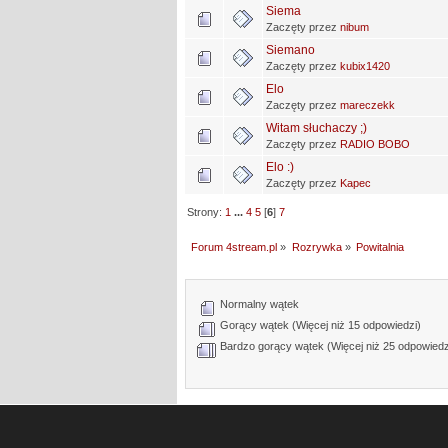
Siema
Zaczęty przez
nibum
Siemano
Zaczęty przez
kubix1420
Elo
Zaczęty przez
mareczekk
Witam słuchaczy ;)
Zaczęty przez
RADIO BOBO
Elo :)
Zaczęty przez
Kapec
Strony:
1
...
4
5
[
6
]
7
Forum 4stream.pl
»
Rozrywka
»
Powitalnia
Normalny wątek
Gorący wątek (Więcej niż 15 odpowiedzi)
Bardzo gorący wątek (Więcej niż 25 odpowiedz