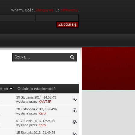
Witamy,
Gość
.
Zaloguj się
lub
zarejestruj
.
etleń
Ostatnia wiadomość
20 Stycznia 2014, 14:52:43
wysłana przez
XANT3R
ń
28 Listopada 2013, 16:04:07
wysłana przez
Karol
ń
01 Grudnia 2013, 12:24:49
wysłana przez
Karol
ń
15 Sierpnia 2013, 21:49:25