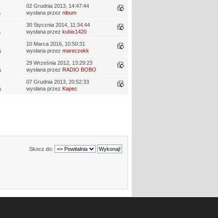
02 Grudnia 2013, 14:47:44
wysłana przez
nibum
ń
30 Stycznia 2014, 11:34:44
wysłana przez
kubix1420
ń
10 Marca 2016, 10:50:31
wysłana przez
mareczekk
ń
29 Września 2012, 13:29:23
wysłana przez
RADIO BOBO
ń
07 Grudnia 2013, 20:52:33
wysłana przez
Kapec
ń
Skocz do: