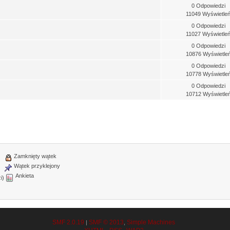
0 Odpowiedzi
11049 Wyświetle
0 Odpowiedzi
11027 Wyświetle
0 Odpowiedzi
10876 Wyświetle
0 Odpowiedzi
10778 Wyświetle
0 Odpowiedzi
10712 Wyświetle
Zamknięty wątek
Wątek przyklejony
Ankieta
i)
SMF 2.0.19
SMF © 2013
Simple Machines
|
,