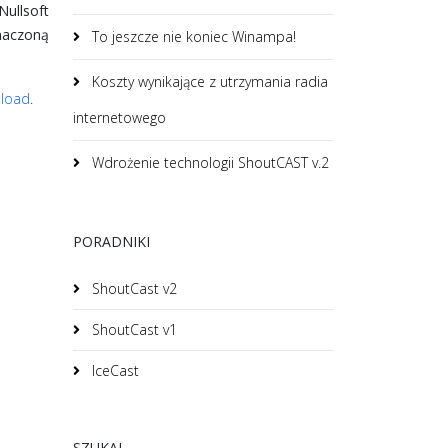
ullsoft
naczoną
To jeszcze nie koniec Winampa!
Koszty wynikające z utrzymania radia
load
.
internetowego
Wdrożenie technologii ShoutCAST v.2
PORADNIKI
ShoutCast v2
ShoutCast v1
IceCast
SZUKAJ