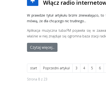
Włącz radio interneto
W prawdzie tytuł artykułu brzmi zniewalająco, t
mówią, że dla chcącego nic trudnego...
Aplikacja muzyczna tuba.FM pojawiła się w zaaw
właśnie w niej znajduje się ogromna baza stacji rad
Czytaj więcej...
start
Poprzedni artykuł
3
4
5
6
Strona 8 z 23