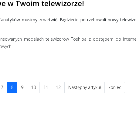
we w Twoim telewizorze!
o fanatyków musimy zmartwić. Będziecie potrzebowali nowy telewiz
ansowanych modelach telewizorów Toshiba z dostępem do internet
iowych.
7
8
9
10
11
12
Następny artykuł
koniec