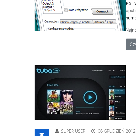
Po w
opub
nume
Najn
Czy
SUPER USER
08 GRUDZIEŃ 2012