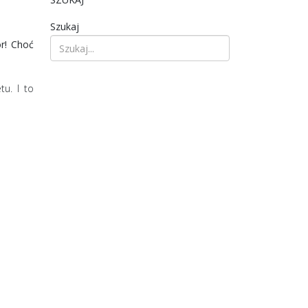
Szukaj
or! Choć
u. I to