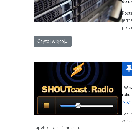
do us
Post
jedn
proc
Czytaj więcej...
Wina
roku
zagr
Tak 
zost
zupełnie komuś innemu.