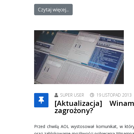
Czytaj więcej...
SUPER USER
19 LISTOPAD 2013
[Aktualizacja] Wina
zagrożony?
Przed chwilą AOL wystosował komunikat, w który
oraz zablokowanie możliwości pobierania Winampa 