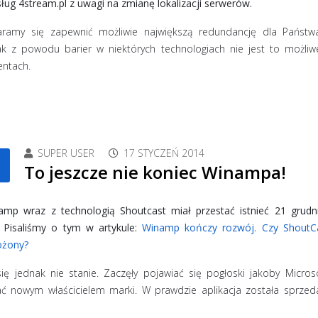
ług 4stream.pl z uwagi na zmianę lokalizacji serwerów.
aramy się zapewnić możliwie największą redundancję dla Państwa
ak z powodu barier w niektórych technologiach nie jest to możliw
entach.
SUPER USER
17 STYCZEŃ 2014
To jeszcze nie koniec Winampa!
mp wraz z technologią Shoutcast miał przestać istnieć 21 grudn
. Pisaliśmy o tym w artykule:
Winamp kończy rozwój. Czy ShoutCa
ożony?
się jednak nie stanie. Zaczęły pojawiać się pogłoski jakoby Micros
ać nowym właścicielem marki. W prawdzie aplikacja została sprzed