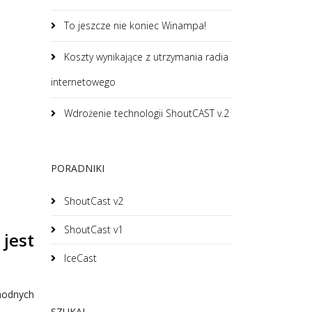
To jeszcze nie koniec Winampa!
Koszty wynikające z utrzymania radia
internetowego
Wdrożenie technologii ShoutCAST v.2
PORADNIKI
ShoutCast v2
ShoutCast v1
jest
IceCast
hodnych
SZUKAJ