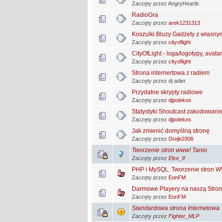
Zaczęty przez AngryHeartb
RadioGra
Zaczęty przez
arek1231313
Koszulki Bluzy Gadżety z własn
Zaczęty przez
cityoflight
CityOfLight - loga/logotypy, avatary
Zaczęty przez
cityoflight
Strona internertowa z radiem
Zaczęty przez dj adier
Przydatne skrypty radiowe
Zaczęty przez
djpolekos
Statystyki Shoutcast zakodowani
Zaczęty przez
djpolekos
Jak zmienić domyślną stronę
Zaczęty przez
Drejk0308
Tworzenie stron www! Tanio
Zaczęty przez
Else_If
PHP i MySQL. Tworzenie stron W
Zaczęty przez
EonFM
Darmowe Playery na naszą Stronę
Zaczęty przez
EonFM
Standardowa strona Internetowa
Zaczęty przez
Fighter_MLP