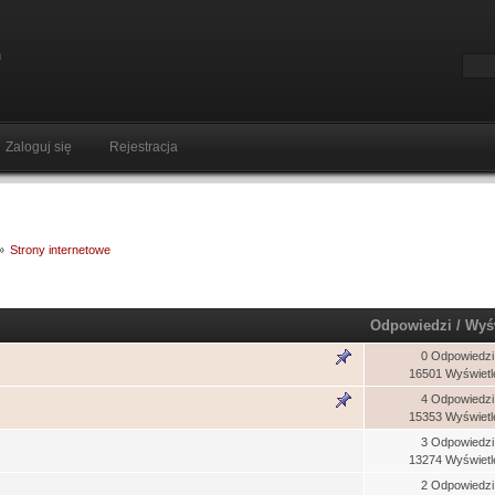
Zaloguj się
Rejestracja
»
Strony internetowe
Odpowiedzi
/
Wyś
0 Odpowiedzi
16501 Wyświetl
4 Odpowiedzi
15353 Wyświetl
3 Odpowiedzi
13274 Wyświetl
2 Odpowiedzi