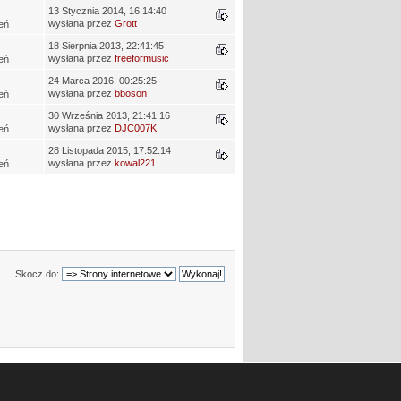
13 Stycznia 2014, 16:14:40
wysłana przez
Grott
eń
18 Sierpnia 2013, 22:41:45
wysłana przez
freeformusic
eń
24 Marca 2016, 00:25:25
wysłana przez
bboson
eń
30 Września 2013, 21:41:16
wysłana przez
DJC007K
eń
28 Listopada 2015, 17:52:14
wysłana przez
kowal221
eń
Skocz do: