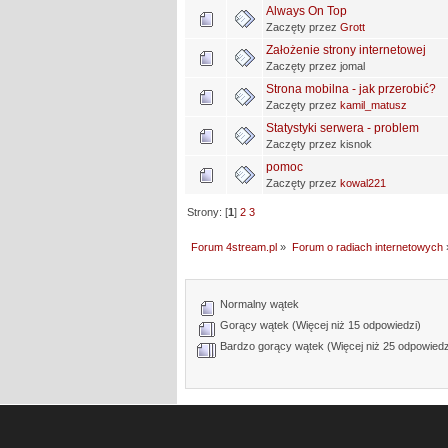
Always On Top
Zaczęty przez
Grott
Założenie strony internetowej
Zaczęty przez jomal
Strona mobilna - jak przerobić?
Zaczęty przez
kamil_matusz
Statystyki serwera - problem
Zaczęty przez kisnok
pomoc
Zaczęty przez
kowal221
Strony: [
1
]
2
3
Forum 4stream.pl
»
Forum o radiach internetowych
Normalny wątek
Gorący wątek (Więcej niż 15 odpowiedzi)
Bardzo gorący wątek (Więcej niż 25 odpowiedz