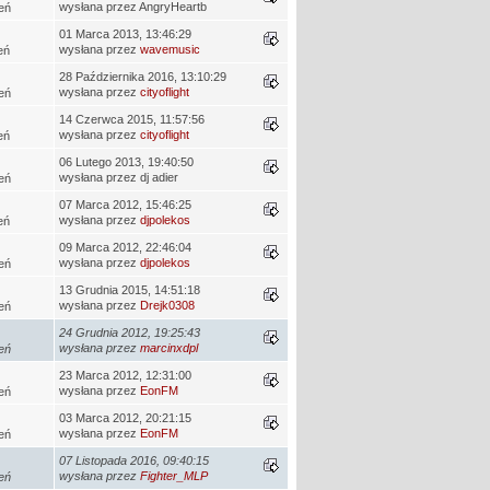
wysłana przez AngryHeartb
eń
01 Marca 2013, 13:46:29
wysłana przez
wavemusic
eń
28 Października 2016, 13:10:29
wysłana przez
cityoflight
eń
14 Czerwca 2015, 11:57:56
wysłana przez
cityoflight
eń
06 Lutego 2013, 19:40:50
wysłana przez dj adier
eń
07 Marca 2012, 15:46:25
wysłana przez
djpolekos
eń
09 Marca 2012, 22:46:04
wysłana przez
djpolekos
eń
13 Grudnia 2015, 14:51:18
wysłana przez
Drejk0308
eń
24 Grudnia 2012, 19:25:43
wysłana przez
marcinxdpl
eń
23 Marca 2012, 12:31:00
wysłana przez
EonFM
eń
03 Marca 2012, 20:21:15
wysłana przez
EonFM
eń
07 Listopada 2016, 09:40:15
wysłana przez
Fighter_MLP
eń