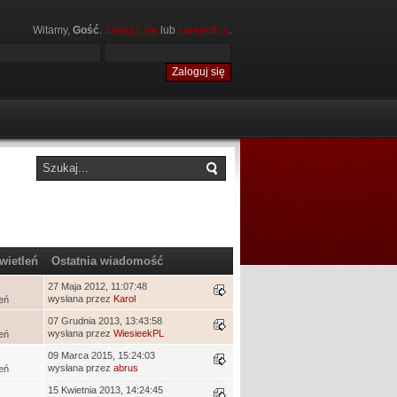
Witamy,
Gość
.
Zaloguj się
lub
zarejestruj
.
wietleń
Ostatnia wiadomość
27 Maja 2012, 11:07:48
wysłana przez
Karol
eń
07 Grudnia 2013, 13:43:58
wysłana przez
WiesieekPL
eń
09 Marca 2015, 15:24:03
wysłana przez
abrus
eń
15 Kwietnia 2013, 14:24:45