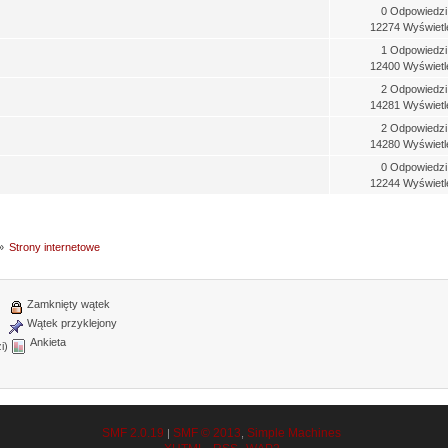
0 Odpowiedzi
12274 Wyświetl
1 Odpowiedzi
12400 Wyświetl
2 Odpowiedzi
14281 Wyświetl
2 Odpowiedzi
14280 Wyświetl
0 Odpowiedzi
12244 Wyświetl
»
Strony internetowe
Zamknięty wątek
Wątek przyklejony
Ankieta
i)
SMF 2.0.19
SMF © 2013
Simple Machines
|
,