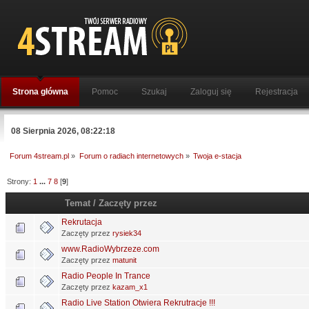
Strona główna
Pomoc
Szukaj
Zaloguj się
Rejestracja
08 Sierpnia 2026, 08:22:18
Forum 4stream.pl
»
Forum o radiach internetowych
»
Twoja e-stacja
Strony:
1
...
7
8
[
9
]
Temat
/
Zaczęty przez
Rekrutacja
Zaczęty przez
rysiek34
www.RadioWybrzeze.com
Zaczęty przez
matunit
Radio People In Trance
Zaczęty przez
kazam_x1
Radio Live Station Otwiera Rekrutracje !!!