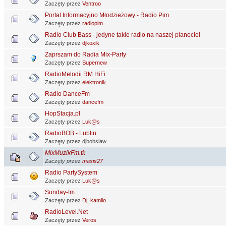
Zaczęty przez
Ventroo
Portal Informacyjno Młodzieżowy - Radio Pim
Zaczęty przez
radiopim
Radio Club Bass - jedyne takie radio na naszej planecie!
Zaczęty przez
djkoxik
Zaprszam do Radia Mix-Party
Zaczęty przez
Supernew
RadioMelodii RM HiFi
Zaczęty przez
elektronik
Radio DanceFm
Zaczęty przez
dancefm
HopStacja.pl
Zaczęty przez
Luk@s
RadioBOB - Lublin
Zaczęty przez djbobslaw
MixMuzikFm.tk
Zaczęty przez
maxis27
Radio PartySystem
Zaczęty przez
Luk@s
Sunday-fm
Zaczęty przez
Dj_kamilo
RadioLevel.Net
Zaczęty przez
Veros