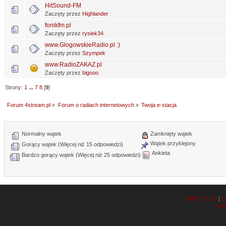
HitSound-FM
Zaczęty przez
Highlander
fonikfm.pl
Zaczęty przez
rysiek34
www.GlogowskieRadio.pl :)
Zaczęty przez
Szympek
www.RadioZAKAZ.pl
Zaczęty przez
bigooo
Strony:
1
...
7
8
[
9
]
Forum 4stream.pl
»
Forum o radiach internetowych
»
Twoja e-stacja
Normalny wątek
Zamknięty wątek
Wątek przyklejony
Gorący wątek (Więcej niż 15 odpowiedzi)
Ankieta
Bardzo gorący wątek (Więcej niż 25 odpowiedzi)
SMF 2.0.19
S
|
XH