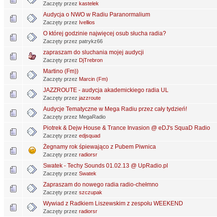
Zaczęty przez
kastelek
Audycja o NWO w Radiu Paranormalium
Zaczęty przez
Ivellios
O której godzinie najwięcej osub słucha radia?
Zaczęty przez patrykz66
zapraszam do sluchania mojej audycji
Zaczęty przez
DjTrebron
Martino (Fm))
Zaczęty przez
Marcin (Fm)
JAZZROUTE - audycja akademickiego radia UL
Zaczęty przez
jazzroute
Audycje Tematyczne w Mega Radiu przez cały tydzień!
Zaczęty przez MegaRadio
Piotrek & Dejw House & Trance Invasion @ eDJ's SquaD Radio
Zaczęty przez
edjsquad
Żegnamy rok śpiewająco z Pubem Piwnica
Zaczęty przez
radiorsr
Swatek - Techy Sounds 01.02.13 @ UpRadio.pl
Zaczęty przez
Swatek
Zapraszam do nowego radia radio-chełmno
Zaczęty przez
szczupak
Wywiad z Radkiem Liszewskim z zespołu WEEKEND
Zaczęty przez
radiorsr