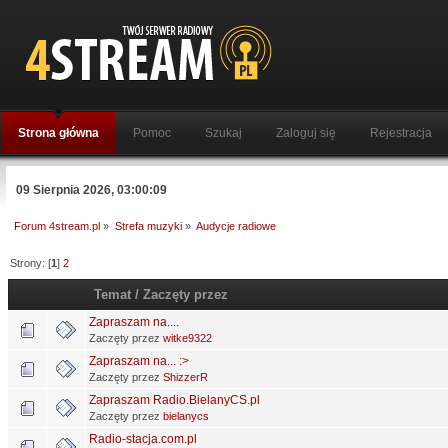
Strona główna
Pomoc
Szukaj
Zaloguj się
Rejestracja
09 Sierpnia 2026, 03:00:09
Forum 4stream.pl
»
Strefa muzyki
»
Audycje radiowe
Strony: [
1
]
2
Temat
/
Zaczęty przez
Zapraszam na....
Zaczęty przez
witke9322
Zapraszam na... :>
Zaczęty przez
ShizzerR
Zapraszam Radio.BielanyCS.pl
Zaczęty przez
bielanycs
Radio-stacja.com.pl