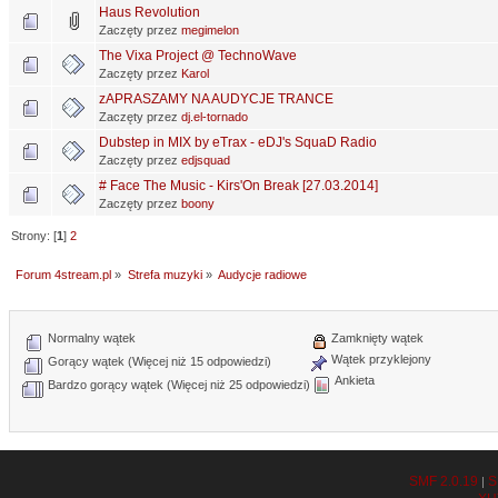
Haus Revolution
Zaczęty przez
megimelon
The Vixa Project @ TechnoWave
Zaczęty przez
Karol
zAPRASZAMY NA AUDYCJE TRANCE
Zaczęty przez
dj.el-tornado
Dubstep in MIX by eTrax - eDJ's SquaD Radio
Zaczęty przez
edjsquad
# Face The Music - Kirs'On Break [27.03.2014]
Zaczęty przez
boony
Strony: [
1
]
2
Forum 4stream.pl
»
Strefa muzyki
»
Audycje radiowe
Normalny wątek
Zamknięty wątek
Wątek przyklejony
Gorący wątek (Więcej niż 15 odpowiedzi)
Ankieta
Bardzo gorący wątek (Więcej niż 25 odpowiedzi)
SMF 2.0.19
S
|