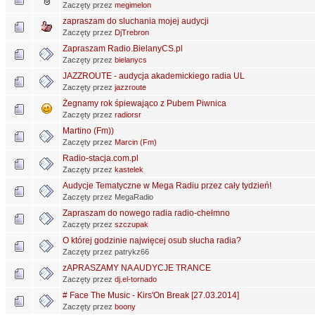
Zaczęty przez
megimelon
zapraszam do sluchania mojej audycji
Zaczęty przez
DjTrebron
Zapraszam Radio.BielanyCS.pl
Zaczęty przez
bielanycs
JAZZROUTE - audycja akademickiego radia UL
Zaczęty przez
jazzroute
Żegnamy rok śpiewająco z Pubem Piwnica
Zaczęty przez
radiorsr
Martino (Fm))
Zaczęty przez
Marcin (Fm)
Radio-stacja.com.pl
Zaczęty przez
kastelek
Audycje Tematyczne w Mega Radiu przez cały tydzień!
Zaczęty przez MegaRadio
Zapraszam do nowego radia radio-chełmno
Zaczęty przez
szczupak
O której godzinie najwięcej osub słucha radia?
Zaczęty przez patrykz66
zAPRASZAMY NA AUDYCJE TRANCE
Zaczęty przez
dj.el-tornado
# Face The Music - Kirs'On Break [27.03.2014]
Zaczęty przez
boony