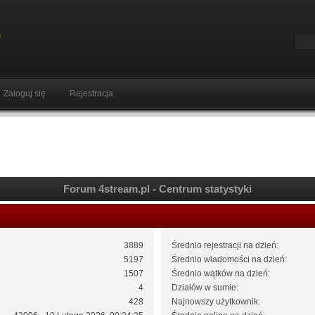
Zaloguj się
Rejestracja
Forum 4stream.pl - Centrum statystyki
3889
Średnio rejestracji na dzień:
5197
Średnio wiadomości na dzień:
1507
Średnio wątków na dzień:
4
Działów w sumie:
428
Najnowszy użytkownik: