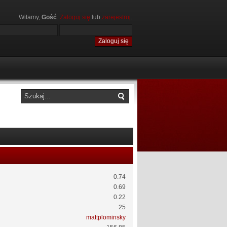
Witamy,
Gość
.
Zaloguj się
lub
zarejestruj
.
0.74
0.69
0.22
25
mattplominsky