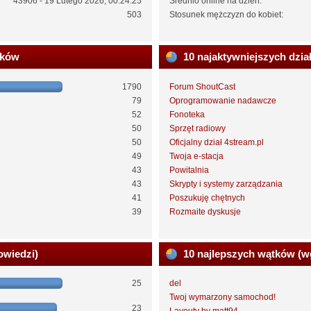
43906 - 19 Lutego 2026, 00:24:25
Średnio online na dzień:
503
Stosunek mężczyzn do kobiet:
ików
10 najaktywniejszych dzia
1790
Forum ShoutCast
79
Oprogramowanie nadawcze
52
Fonoteka
50
Sprzęt radiowy
50
Oficjalny dział 4stream.pl
49
Twoja e-stacja
43
Powitalnia
43
Skrypty i systemy zarządzania
41
Poszukuję chętnych
39
Rozmaite dyskusje
owiedzi)
10 najlepszych wątków (w
25
del
Twoj wymarzony samochod!
23