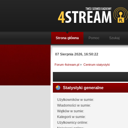
Strona główna
Pomoc
Szukaj
07 Sierpnia 2026, 16:50:22
Forum 4stream.pl
»
Centrum statystyki
Statystyki generalne
Użytkowników w sumie:
Wiadomości w sumie:
Wątków w sumie:
Kategorii w sumie:
Użytkownicy online: