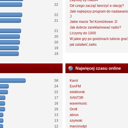
Layouty by matt94
22
Od czego zacząć tworzyć e-stację?
Jaki najlepszy program do nadawani
22
;)
21
Jakie macie Tel Komórkowe :D
Jak dobrze zareklamować radio?
21
Liczymy do 1000
20
W jakie gry po godzinach lubicie gra
20
jak zalatwić zaiks
19
19
Najwięcej czasu online
58
Karol
24
EonFM
22
elektronik
17
XANT3R
16
wavemusic
16
Grott
13
abrus
13
szymoki
12
marcinxdpl