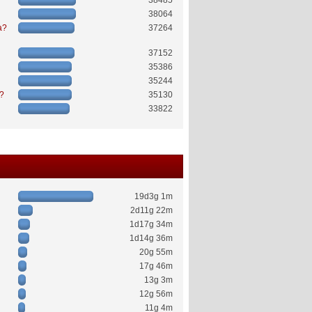
38485
38064
a?
37264
37152
35386
35244
ć?
35130
33822
19d3g 1m
2d11g 22m
1d17g 34m
1d14g 36m
20g 55m
17g 46m
13g 3m
12g 56m
11g 4m