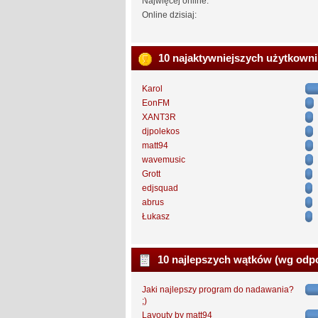
Najwięcej online:
Online dzisiaj:
10 najaktywniejszych użytkown
Karol
EonFM
XANT3R
djpolekos
matt94
wavemusic
Grott
edjsquad
abrus
Łukasz
10 najlepszych wątków (wg odp
Jaki najlepszy program do nadawania?
;)
Layouty by matt94