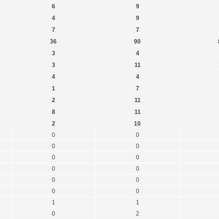
6
9
4
9
7
7
36
90
3
4
3
11
4
4
1
7
2
11
8
11
2
10
0
0
0
0
0
0
0
0
0
0
0
0
1
1
0
2