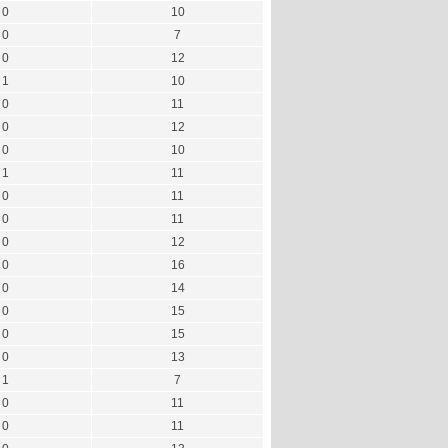
0
10
0
7
0
12
1
10
0
11
0
12
0
10
1
11
0
11
0
11
0
12
0
16
0
14
0
15
0
15
0
13
1
7
0
11
0
11