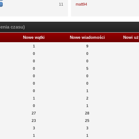
11
matt94
enia czasu)
Nowe wątki
Nowe wiadomości
Nowi uż
1
9
0
0
0
0
0
5
0
0
0
0
0
1
1
2
0
1
27
28
23
25
3
3
1
1