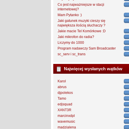
Co jest najważniejsze w stacji
internetowej?
Mam Pytanko :)
Jaki gatunek muzyki cieszy się
największa ilością słuchaczy ?
Jakie macie Tel Komórkowe :D
Jaki mikrofon do radia?
Liczymy do 1000
Program nadawczy Sam Broadcaster
sc_serv i sc_trans
Najwięcej wysłanych wątków
Karol
abrus
djpolekos
Tamo
edjsquad
XANT3R
marcinxdpl
wavemusic
madzialena