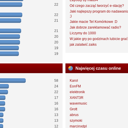
Layouty by matt94
22
Od czego zacząć tworzyć e-stację?
Jaki najlepszy program do nadawani
22
;)
21
Jakie macie Tel Komórkowe :D
Jak dobrze zareklamować radio?
21
Liczymy do 1000
20
W jakie gry po godzinach lubicie gra
20
jak zalatwić zaiks
19
19
Najwięcej czasu online
58
Karol
24
EonFM
22
elektronik
17
XANT3R
16
wavemusic
16
Grott
13
abrus
13
szymoki
12
marcinxdpl