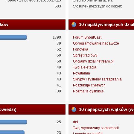
43906 - 19 Lutego 2026, 00:24:25
Średnio online na dzień:
503
Stosunek mężczyzn do kobiet:
ików
10 najaktywniejszych dzia
1790
Forum ShoutCast
79
Oprogramowanie nadawcze
52
Fonoteka
50
Sprzęt radiowy
50
Oficjalny dział 4stream.pl
49
Twoja e-stacja
43
Powitalnia
43
Skrypty i systemy zarządzania
41
Poszukuję chętnych
39
Rozmaite dyskusje
owiedzi)
10 najlepszych wątków (w
25
del
Twoj wymarzony samochod!
23