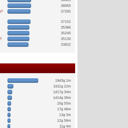
38485
38065
a?
37265
37152
35386
35245
ć?
35130
33822
19d3g 1m
2d11g 22m
1d17g 34m
1d14g 36m
20g 55m
17g 46m
13g 3m
12g 56m
11g 4m