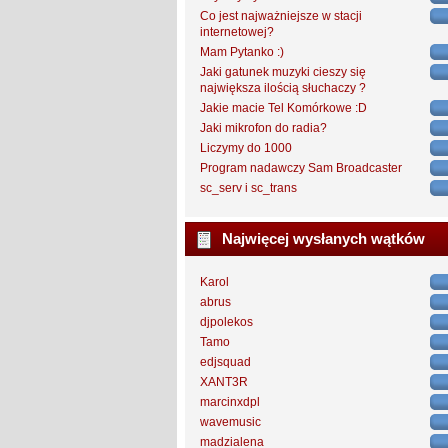
Co jest najważniejsze w stacji
internetowej?
Mam Pytanko :)
Jaki gatunek muzyki cieszy się
największa ilością słuchaczy ?
Jakie macie Tel Komórkowe :D
Jaki mikrofon do radia?
Liczymy do 1000
Program nadawczy Sam Broadcaster
sc_serv i sc_trans
Najwięcej wysłanych wątków
Karol
abrus
djpolekos
Tamo
edjsquad
XANT3R
marcinxdpl
wavemusic
madzialena