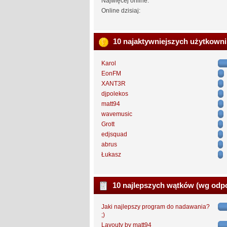
Najwięcej online:
Online dzisiaj:
10 najaktywniejszych użytkown
Karol
EonFM
XANT3R
djpolekos
matt94
wavemusic
Grott
edjsquad
abrus
Łukasz
10 najlepszych wątków (wg odp
Jaki najlepszy program do nadawania?
;)
Layouty by matt94