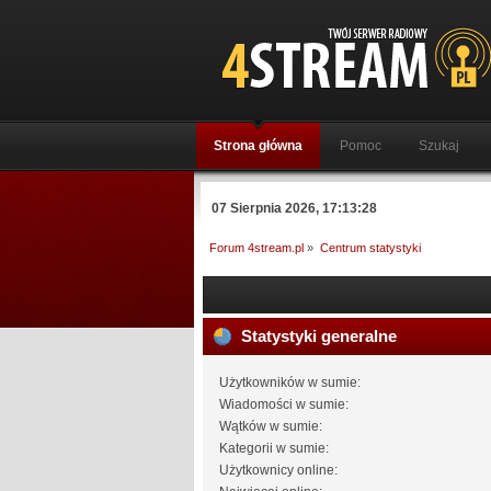
Strona główna
Pomoc
Szukaj
07 Sierpnia 2026, 17:13:28
Forum 4stream.pl
»
Centrum statystyki
Statystyki generalne
Użytkowników w sumie:
Wiadomości w sumie:
Wątków w sumie:
Kategorii w sumie:
Użytkownicy online: