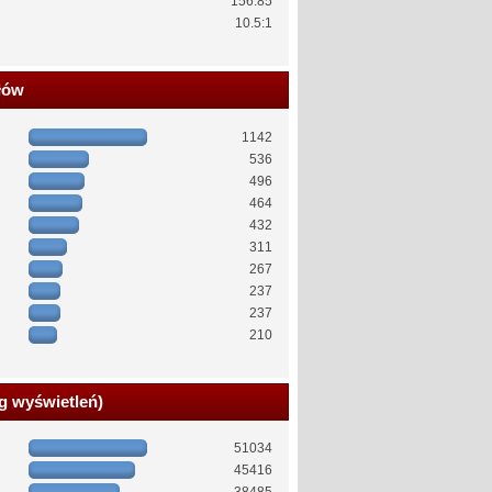
156.85
10.5:1
łów
1142
536
496
464
432
311
267
237
237
210
g wyświetleń)
51034
45416