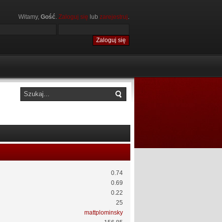
Witamy,
Gość
.
Zaloguj się
lub
zarejestruj
.
0.74
0.69
0.22
25
mattplominsky