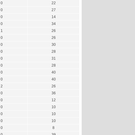
0
22
0
27
0
14
0
34
1
26
0
26
0
30
0
28
0
31
0
28
0
40
0
40
2
26
0
36
0
12
0
10
0
10
0
10
0
8
0
39