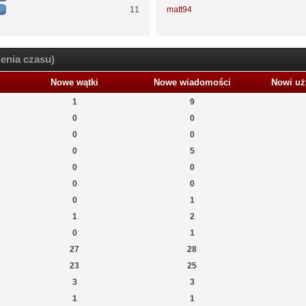
11
matt94
enia czasu)
Nowe wątki
Nowe wiadomości
Nowi uż
1
9
0
0
0
0
0
5
0
0
0
0
0
1
1
2
0
1
27
28
23
25
3
3
1
1