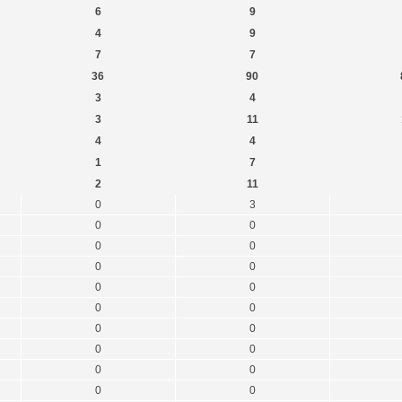
6
9
4
9
7
7
36
90
3
4
3
11
4
4
1
7
2
11
0
3
0
0
0
0
0
0
0
0
0
0
0
0
0
0
0
0
0
0