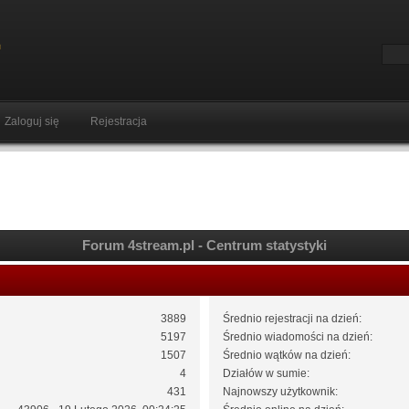
Zaloguj się
Rejestracja
Forum 4stream.pl - Centrum statystyki
3889
Średnio rejestracji na dzień:
5197
Średnio wiadomości na dzień:
1507
Średnio wątków na dzień:
4
Działów w sumie:
431
Najnowszy użytkownik: