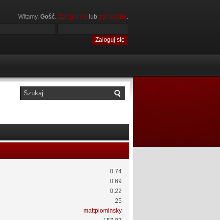
Witamy,
Gość
.
Zaloguj się
lub
zarejestruj
.
0.74
0.69
0.22
25
mattplominsky