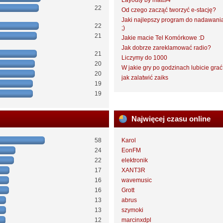
Layouty by matt94
22
Od czego zacząć tworzyć e-stację?
Jaki najlepszy program do nadawani
22
;)
21
Jakie macie Tel Komórkowe :D
Jak dobrze zareklamować radio?
21
Liczymy do 1000
20
W jakie gry po godzinach lubicie gra
20
jak zalatwić zaiks
19
19
Najwięcej czasu online
58
Karol
24
EonFM
22
elektronik
17
XANT3R
16
wavemusic
16
Grott
13
abrus
13
szymoki
12
marcinxdpl