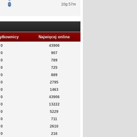
10g 57m
ytkownicy
Najwięcej online
0
43906
0
907
0
789
0
725
0
889
0
2795
0
1463
0
43906
0
13222
0
5229
0
711
0
2610
0
216