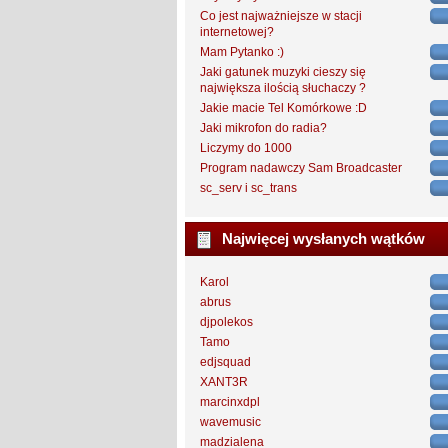
Co jest najważniejsze w stacji
internetowej?
Mam Pytanko :)
Jaki gatunek muzyki cieszy się
największa ilością słuchaczy ?
Jakie macie Tel Komórkowe :D
Jaki mikrofon do radia?
Liczymy do 1000
Program nadawczy Sam Broadcaster
sc_serv i sc_trans
Najwięcej wysłanych wątków
Karol
abrus
djpolekos
Tamo
edjsquad
XANT3R
marcinxdpl
wavemusic
madzialena