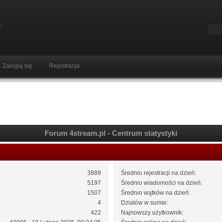
Zaloguj się
Rejestracja
Forum 4stream.pl - Centrum statystyki
3889
Średnio rejestracji na dzień:
5197
Średnio wiadomości na dzień:
1507
Średnio wątków na dzień:
4
Działów w sumie:
422
Najnowszy użytkownik: