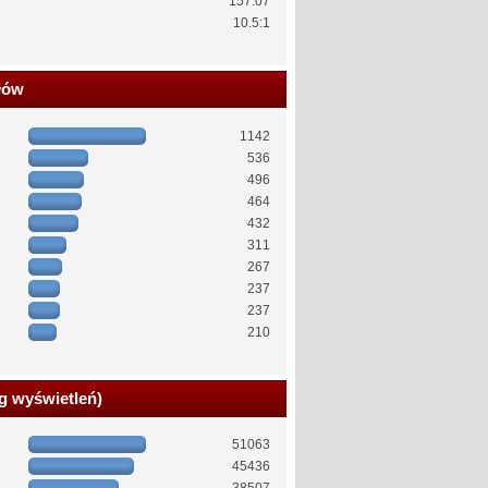
157.07
10.5:1
łów
1142
536
496
464
432
311
267
237
237
210
g wyświetleń)
51063
45436