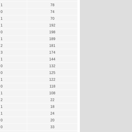
1
78
0
74
1
70
1
192
0
198
1
189
2
181
3
174
1
144
0
132
0
125
1
122
0
118
1
108
2
22
1
18
1
24
0
20
0
33