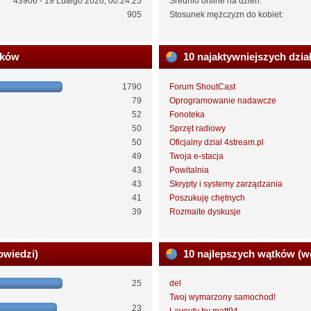
43906 - 19 Lutego 2026, 00:24:25
Średnio online na dzień:
905
Stosunek mężczyzn do kobiet:
ików
10 najaktywniejszych dzia
1790
Forum ShoutCast
79
Oprogramowanie nadawcze
52
Fonoteka
50
Sprzęt radiowy
50
Oficjalny dział 4stream.pl
49
Twoja e-stacja
43
Powitalnia
43
Skrypty i systemy zarządzania
41
Poszukuję chętnych
39
Rozmaite dyskusje
owiedzi)
10 najlepszych wątków (w
25
del
Twoj wymarzony samochod!
23