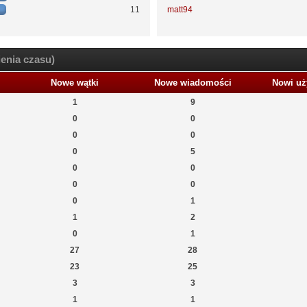
11
matt94
enia czasu)
Nowe wątki
Nowe wiadomości
Nowi uż
1
9
0
0
0
0
0
5
0
0
0
0
0
1
1
2
0
1
27
28
23
25
3
3
1
1