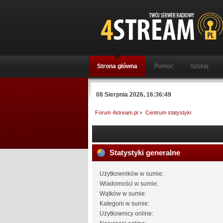
Strona główna
Pomoc
Szukaj
08 Sierpnia 2026, 16:36:49
Forum 4stream.pl
»
Centrum statystyki
Statystyki generalne
Użytkowników w sumie:
Wiadomości w sumie:
Wątków w sumie:
Kategorii w sumie:
Użytkownicy online: