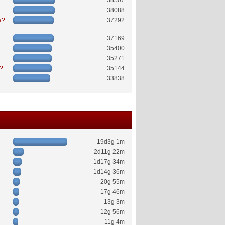
38507
38088
a?
37292
37169
35400
35271
ć?
35144
33838
19d3g 1m
2d11g 22m
1d17g 34m
1d14g 36m
20g 55m
17g 46m
13g 3m
12g 56m
11g 4m