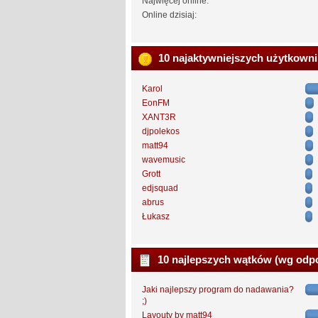
Najwięcej online:
Online dzisiaj:
10 najaktywniejszych użytkown
Karol
EonFM
XANT3R
djpolekos
matt94
wavemusic
Grott
edjsquad
abrus
Łukasz
10 najlepszych wątków (wg odp
Jaki najlepszy program do nadawania?
;)
Layouty by matt94