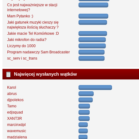
Co jest najważniejsze w stacji
internetowej?
Mam Pytanko :)
Jaki gatunek muzyki cieszy się
największa ilością słuchaczy ?
Jakie macie Tel Komórkowe :D
Jaki mikrofon do radia?
Liczymy do 1000
Program nadawczy Sam Broadcaster
sc_serv i sc_trans
Najwięcej wysłanych wątków
Karol
abrus
djpolekos
Tamo
edjsquad
XANT3R
marcinxdpl
wavemusic
madzialena