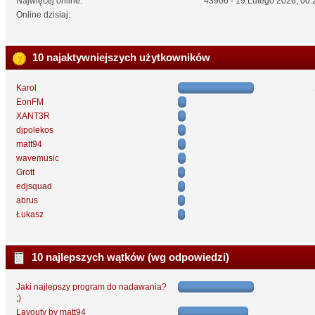
Najwięcej online:
43906 - 19 Lutego 2026, 00:
Online dzisiaj:
10 najaktywniejszych użytkowników
Karol
EonFM
XANT3R
djpolekos
matt94
wavemusic
Grott
edjsquad
abrus
Łukasz
10 najlepszych wątków (wg odpowiedzi)
Jaki najlepszy program do nadawania?
;)
Layouty by matt94