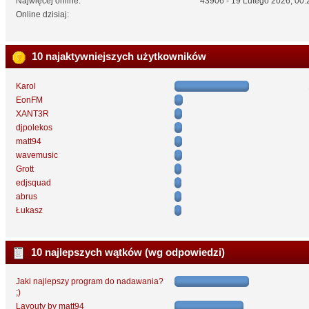
Najwięcej online:
43906 - 19 Lutego 2026, 00:
Online dzisiaj:
10 najaktywniejszych użytkowników
Karol
EonFM
XANT3R
djpolekos
matt94
wavemusic
Grott
edjsquad
abrus
Łukasz
10 najlepszych wątków (wg odpowiedzi)
Jaki najlepszy program do nadawania?
;)
Layouty by matt94