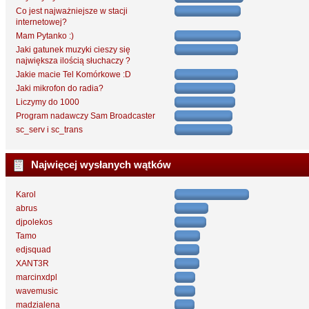
Co jest najważniejsze w stacji
internetowej?
Mam Pytanko :)
Jaki gatunek muzyki cieszy się
największa ilością słuchaczy ?
Jakie macie Tel Komórkowe :D
Jaki mikrofon do radia?
Liczymy do 1000
Program nadawczy Sam Broadcaster
sc_serv i sc_trans
Najwięcej wysłanych wątków
Karol
abrus
djpolekos
Tamo
edjsquad
XANT3R
marcinxdpl
wavemusic
madzialena