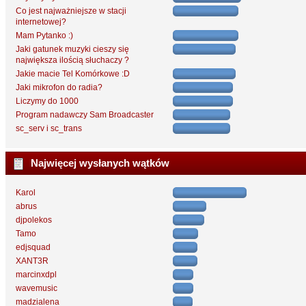
Co jest najważniejsze w stacji
internetowej?
Mam Pytanko :)
Jaki gatunek muzyki cieszy się
największa ilością słuchaczy ?
Jakie macie Tel Komórkowe :D
Jaki mikrofon do radia?
Liczymy do 1000
Program nadawczy Sam Broadcaster
sc_serv i sc_trans
Najwięcej wysłanych wątków
Karol
abrus
djpolekos
Tamo
edjsquad
XANT3R
marcinxdpl
wavemusic
madzialena