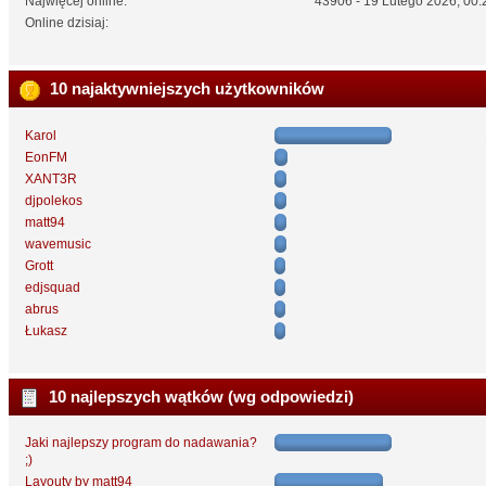
Najwięcej online:
43906 - 19 Lutego 2026, 00:
Online dzisiaj:
10 najaktywniejszych użytkowników
Karol
EonFM
XANT3R
djpolekos
matt94
wavemusic
Grott
edjsquad
abrus
Łukasz
10 najlepszych wątków (wg odpowiedzi)
Jaki najlepszy program do nadawania?
;)
Layouty by matt94