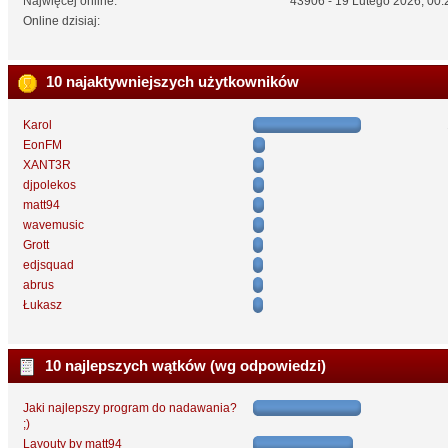
Najwięcej online:
43906 - 19 Lutego 2026, 00:
Online dzisiaj:
10 najaktywniejszych użytkowników
Karol
EonFM
XANT3R
djpolekos
matt94
wavemusic
Grott
edjsquad
abrus
Łukasz
10 najlepszych wątków (wg odpowiedzi)
Jaki najlepszy program do nadawania?
;)
Layouty by matt94