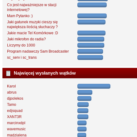
Co jest najważniejsze w stacji
internetowej?
Mam Pytanko :)
Jaki gatunek muzyki cieszy się
największa ilością słuchaczy ?
Jakie macie Tel Komórkowe :D
Jaki mikrofon do radia?
Liczymy do 1000
Program nadawczy Sam Broadcaster
sc_serv i sc_trans
Najwięcej wysłanych wątków
Karol
abrus
djpolekos
Tamo
edjsquad
XANT3R
marcinxdpl
wavemusic
madzialena