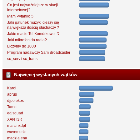
Co jest najważniejsze w stacji
internetowej?
Mam Pytanko :)
Jaki gatunek muzyki cieszy się
największa ilością słuchaczy ?
Jakie macie Tel Komórkowe :D
Jaki mikrofon do radia?
Liczymy do 1000
Program nadawczy Sam Broadcaster
sc_serv i sc_trans
Najwięcej wysłanych wątków
Karol
abrus
djpolekos
Tamo
edjsquad
XANT3R
marcinxdpl
wavemusic
madzialena