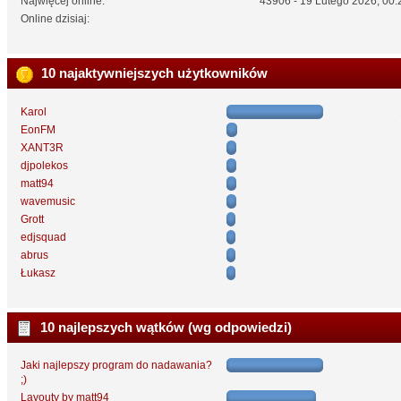
Najwięcej online:
43906 - 19 Lutego 2026, 00:
Online dzisiaj:
10 najaktywniejszych użytkowników
Karol
EonFM
XANT3R
djpolekos
matt94
wavemusic
Grott
edjsquad
abrus
Łukasz
10 najlepszych wątków (wg odpowiedzi)
Jaki najlepszy program do nadawania?
;)
Layouty by matt94