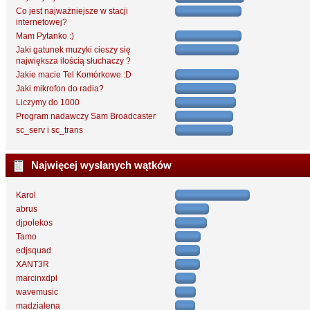
Co jest najważniejsze w stacji
internetowej?
Mam Pytanko :)
Jaki gatunek muzyki cieszy się
największa ilością słuchaczy ?
Jakie macie Tel Komórkowe :D
Jaki mikrofon do radia?
Liczymy do 1000
Program nadawczy Sam Broadcaster
sc_serv i sc_trans
Najwięcej wysłanych wątków
Karol
abrus
djpolekos
Tamo
edjsquad
XANT3R
marcinxdpl
wavemusic
madzialena