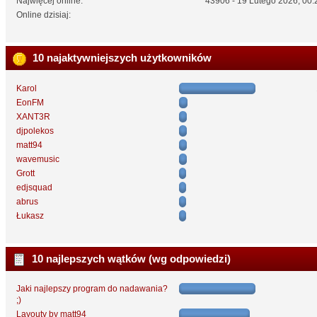
Najwięcej online:
43906 - 19 Lutego 2026, 00:
Online dzisiaj:
10 najaktywniejszych użytkowników
Karol
EonFM
XANT3R
djpolekos
matt94
wavemusic
Grott
edjsquad
abrus
Łukasz
10 najlepszych wątków (wg odpowiedzi)
Jaki najlepszy program do nadawania?
;)
Layouty by matt94