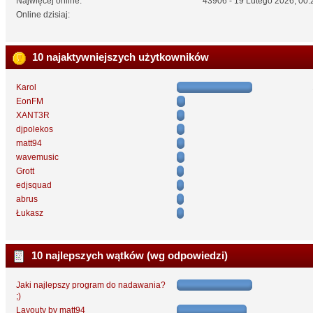
Najwięcej online:
43906 - 19 Lutego 2026, 00:
Online dzisiaj:
10 najaktywniejszych użytkowników
Karol
EonFM
XANT3R
djpolekos
matt94
wavemusic
Grott
edjsquad
abrus
Łukasz
10 najlepszych wątków (wg odpowiedzi)
Jaki najlepszy program do nadawania?
;)
Layouty by matt94