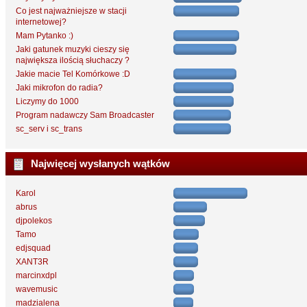
Co jest najważniejsze w stacji
internetowej?
Mam Pytanko :)
Jaki gatunek muzyki cieszy się
największa ilością słuchaczy ?
Jakie macie Tel Komórkowe :D
Jaki mikrofon do radia?
Liczymy do 1000
Program nadawczy Sam Broadcaster
sc_serv i sc_trans
Najwięcej wysłanych wątków
Karol
abrus
djpolekos
Tamo
edjsquad
XANT3R
marcinxdpl
wavemusic
madzialena